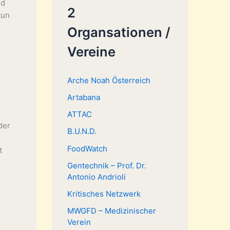
nd
2
tun
Organsationen /
Vereine
Arche Noah Österreich
Artabana
ATTAC
der
B.U.N.D.
FoodWatch
t
Gentechnik – Prof. Dr.
Antonio Andrioli
Kritisches Netzwerk
MWGFD – Medizinischer
Verein