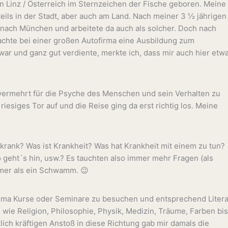
 in Linz / Österreich im Sternzeichen der Fische geboren. Meine
eils in der Stadt, aber auch am Land. Nach meiner 3 ½ jährigen
 nach München und arbeitete da auch als solcher. Doch nach
achte bei einer großen Autofirma eine Ausbildung zum
war und ganz gut verdiente, merkte ich, dass mir auch hier etw
h vermehrt für die Psyche des Menschen und sein Verhalten zu
 riesiges Tor auf und die Reise ging da erst richtig los. Meine
rank? Was ist Krankheit? Was hat Krankheit mit einem zu tun?
 geht´s hin, usw.? Es tauchten also immer mehr Fragen (als
mmer als ein Schwamm. 😉
ema Kurse oder Seminare zu besuchen und entsprechend Litera
wie Religion, Philosophie, Physik, Medizin, Träume, Farben bis
lich kräftigen Anstoß in diese Richtung gab mir damals die