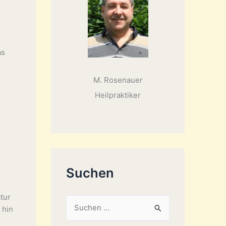
as
M. Rosenauer
Heilpraktiker
Suchen
tur
S
 hin
u