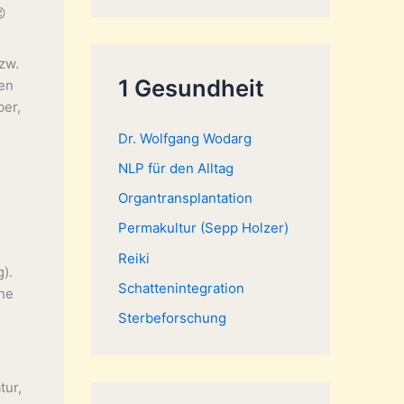
c

h
zw.
e
1 Gesundheit
ben
n
ber,
n
Dr. Wolfgang Wodarg
a
NLP für den Alltag
c
Organtransplantation
h
:
Permakultur (Sepp Holzer)
Reiki
).
Schattenintegration
ine
Sterbeforschung
tur,