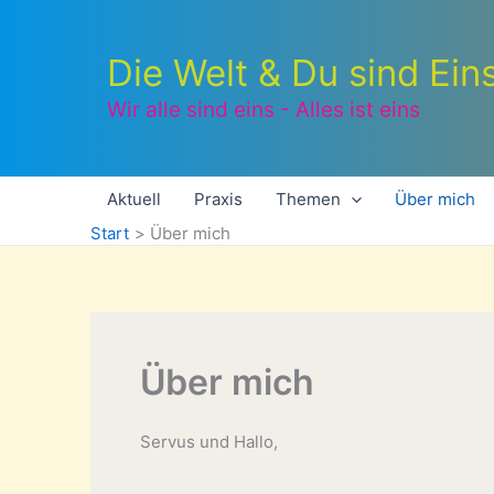
Zum
Inhalt
Die Welt & Du sind Ein
springen
Wir alle sind eins - Alles ist eins
Aktuell
Praxis
Themen
Über mich
Start
Über mich
Über mich
Servus und Hallo,