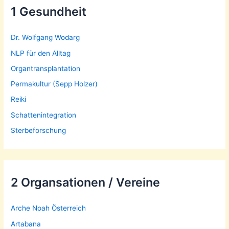
e
1 Gesundheit
n
n
Dr. Wolfgang Wodarg
a
NLP für den Alltag
c
Organtransplantation
h
Permakultur (Sepp Holzer)
:
Reiki
Schattenintegration
Sterbeforschung
2 Organsationen / Vereine
Arche Noah Österreich
Artabana