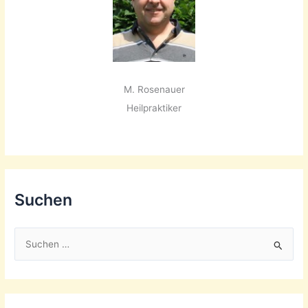
M. Rosenauer
Heilpraktiker
Suchen
S
u
c
h