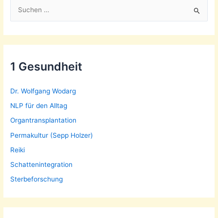
S
u
c
h
e
1 Gesundheit
n
n
Dr. Wolfgang Wodarg
a
NLP für den Alltag
c
Organtransplantation
h
Permakultur (Sepp Holzer)
:
Reiki
Schattenintegration
Sterbeforschung