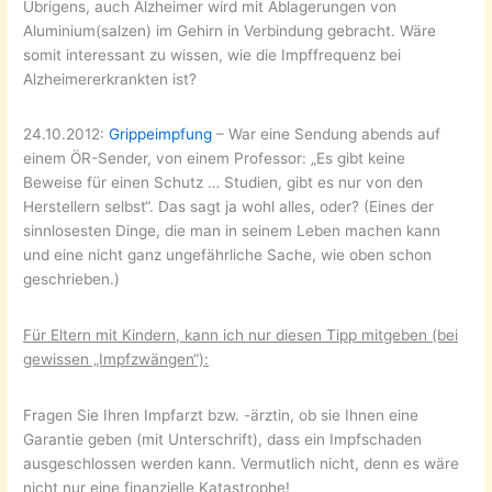
Übrigens, auch Alzheimer wird mit Ablagerungen von
Aluminium(salzen) im Gehirn in Verbindung gebracht. Wäre
somit interessant zu wissen, wie die Impffrequenz bei
Alzheimererkrankten ist?
24.10.2012:
Grippeimpfung
– War eine Sendung abends auf
einem ÖR-Sender, von einem Professor: „Es gibt keine
Beweise für einen Schutz … Studien, gibt es nur von den
Herstellern selbst“. Das sagt ja wohl alles, oder? (Eines der
sinnlosesten Dinge, die man in seinem Leben machen kann
und eine nicht ganz ungefährliche Sache, wie oben schon
geschrieben.)
Für Eltern mit Kindern, kann ich nur diesen Tipp mitgeben (bei
gewissen „Impfzwängen“):
Fragen Sie Ihren Impfarzt bzw. -ärztin, ob sie Ihnen eine
Garantie geben (mit Unterschrift), dass ein Impfschaden
ausgeschlossen werden kann. Vermutlich nicht, denn es wäre
nicht nur eine finanzielle Katastrophe!