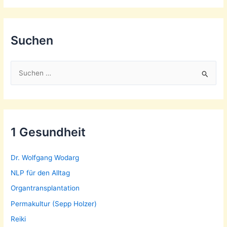
Suchen
S
u
c
h
e
1 Gesundheit
n
n
Dr. Wolfgang Wodarg
a
NLP für den Alltag
c
Organtransplantation
h
Permakultur (Sepp Holzer)
:
Reiki